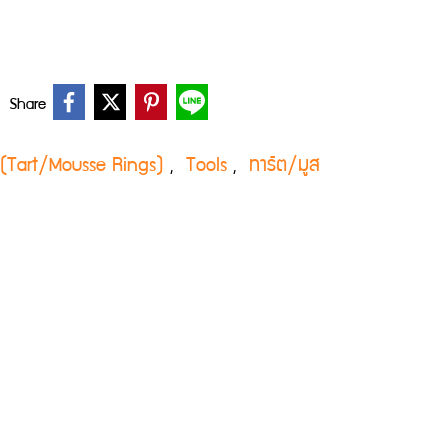
Share
่ง (Tart/Mousse Rings)
Tools
ทาร์ต/มูส
,
,