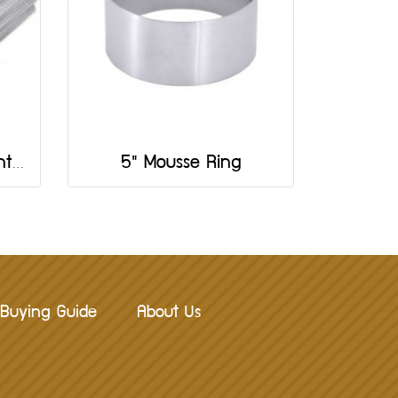
600591 Pineapple print 10 pcs.
5" Mousse Ring
Buying Guide
About Us