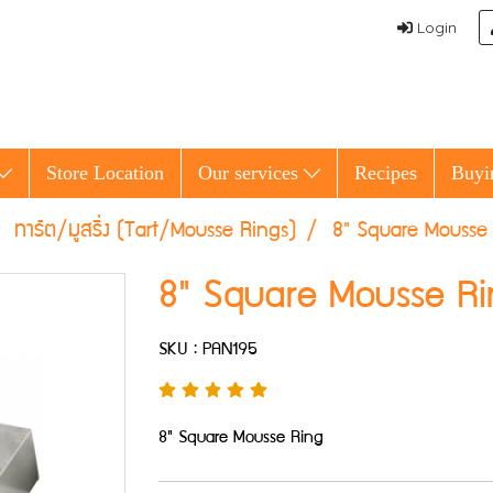
Login
Store Location
Our services
Recipes
Buyi
ทาร์ต/มูสริ่ง (Tart/Mousse Rings)
8" Square Mousse
8" Square Mousse Ri
SKU : PAN195
8" Square Mousse Ring