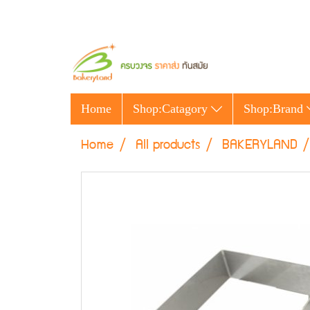
Home
Shop:Catagory
Shop:Brand
Home
All products
BAKERYLAND