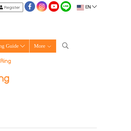
Register
EN
ng Guide
More
 Ring
ng