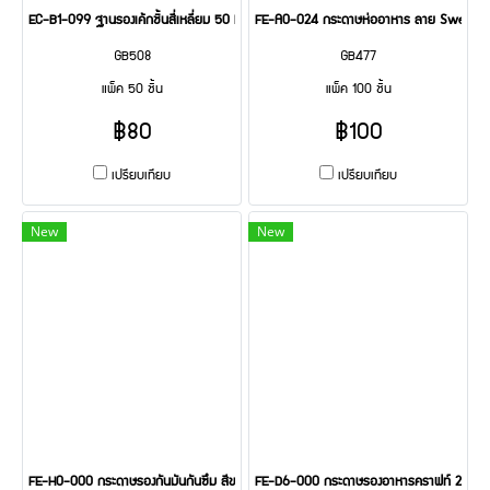
EC-B1-099 ฐานรองเค้กชิ้นสี่เหลี่ยม 50 Pcs
FE-A0-024 กระดาษห่ออาหาร ลาย Sweet b
GB508
GB477
แพ็ค 50 ชิ้น
แพ็ค 100 ชิ้น
฿80
฿100
เปรียบเทียบ
เปรียบเทียบ
New
New
FE-H0-000 กระดาษรองกันมันกันซึม สีขาว 200 Pcs
FE-D6-000 กระดาษรองอาหารคราฟท์ 200 P