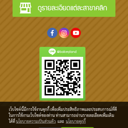
@bakeryland
เว็บไซต์นี้มีการใช้งานคุกกี้ เพื่อเพิ่มประสิทธิภาพและประสบการณ์ที่ดี
© Copyright 2016-2017 SIAM BAKERYLAND. ALL RIGHT
ในการใช้งานเว็บไซต์ของท่าน ท่านสามารถอ่านรายละเอียดเพิ่มเติม
RESERVED
ได้ที่
นโยบายความเป็นส่วนตัว
และ
นโยบายคุกกี้