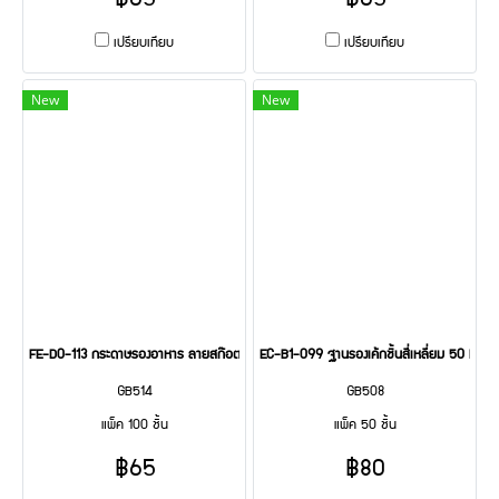
฿65
฿65
เปรียบเทียบ
เปรียบเทียบ
New
New
FE-D0-113 กระดาษรองอาหาร ลายสก๊อตเหลือง 100 Pcs
EC-B1-099 ฐานรองเค้กชิ้นสี่เหลี่ยม 50 Pcs
GB514
GB508
แพ็ค 100 ชิ้น
แพ็ค 50 ชิ้น
฿65
฿80