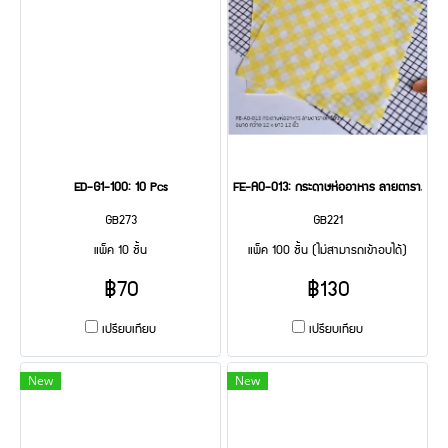
ED-G1-100: 10 Pcs
FE-A0-013: กระดาษห่ออาหาร ลายตารางสีเหล
GB273
GB221
แพ็ค 10 ชิ้น
แพ็ค 100 ชิ้น (ไม่สามารถเข้าอบได้)
฿70
฿130
เปรียบเทียบ
เปรียบเทียบ
New
New