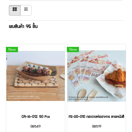
พบสินค้า 95 ชิ้น
New
New
CA-I6-012: 50 Pcs
FE-D0-010 กระดาษห่ออาหาร ลายหนังสือเบเกอ
GB549
GB519