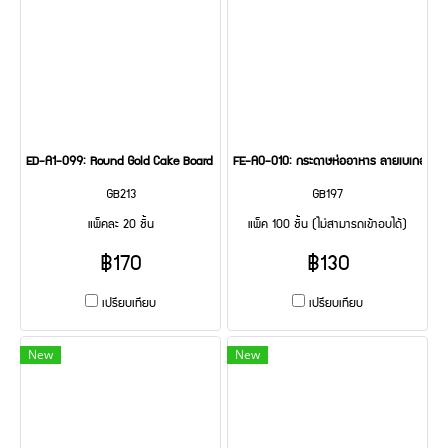
ED-A1-099: Round Gold Cake Board 1 ปอนด์@20
FE-A0-010: กระดาษห่ออาหาร ลายเบเกอรี่ 1
GB213
GB197
แพ็คละ 20 ชิ้น
แพ็ค 100 ชิ้น (ไม่สามารถเข้าอบได้)
฿170
฿130
เปรียบเทียบ
เปรียบเทียบ
New
New