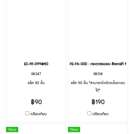
EC-A1-099@50
FE-F6-000 : กระดาษรองอบ สีคราฟท์ 50 Pc
GB347
GB314
แพ็ค 50 ชิ้น
แพ็ค 50 ชิ้น *สามารถนำเข้าอบในเตาอบ
ได้*
฿90
฿190
เปรียบเทียบ
เปรียบเทียบ
New
New