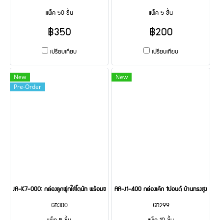
แพ็ค 50 ชิ้น
แพ็ค 5 ชิ้น
฿350
฿200
เปรียบเทียบ
เปรียบเทียบ
New
New
Pre-Order
JA-K7-000: กล่องลูกฟูกใส่โดนัท พร้อมฝาทึบ 5 Pcs
AA-J1-400 กล่องเค้ก 1ปอนด์ บ้านทรงสูง ขาว
GB300
GB299