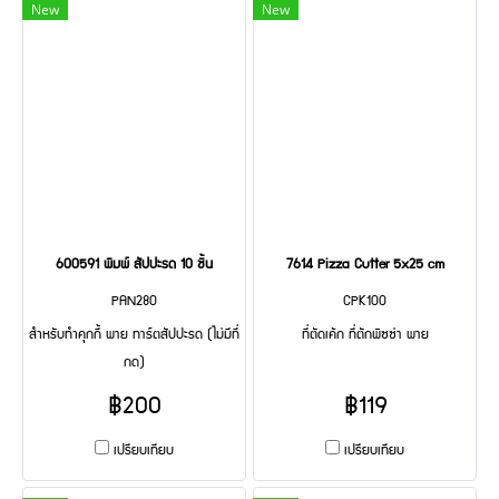
New
New
600591 พิมพ์ สัปปะรด 10 ชิ้น
7614 Pizza Cutter 5x25 cm
PAN280
CPK100
สำหรับทำคุกกี้ พาย ทาร์ตสัปปะรด (ไม่มีที่
ที่ตัดเค้ก ที่ตักพิซซ่า พาย
กด)
฿200
฿119
เปรียบเทียบ
เปรียบเทียบ