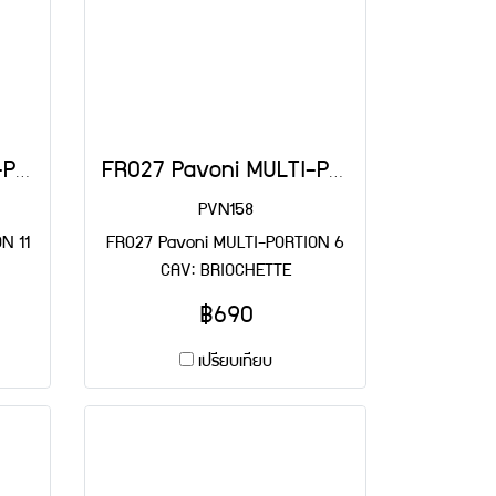
FR030 Pavoni MULTI-PORTION 11 CAV: MEDIUM-BABA
FR027 Pavoni MULTI-PORTION 6 CAV: BRIOCHETTE
PVN158
N 11
FR027 Pavoni MULTI-PORTION 6
CAV: BRIOCHETTE
฿690
เปรียบเทียบ