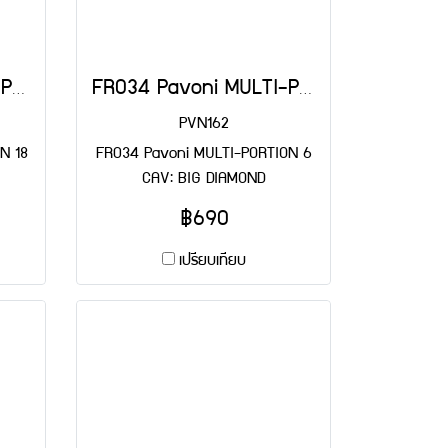
FR037 Pavoni MULTI-PORTION 18 CAV: MINI CANNELLE
FR034 Pavoni MULTI-PORTION 6 CAV: BIG DIAMOND
PVN162
N 18
FR034 Pavoni MULTI-PORTION 6
CAV: BIG DIAMOND
฿690
เปรียบเทียบ