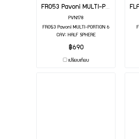
FR053 Pavoni MULTI-PORTION 6 CAV: HALF SPHERE
PVN178
FR053 Pavoni MULTI-PORTION 6
F
CAV: HALF SPHERE
฿690
เปรียบเทียบ