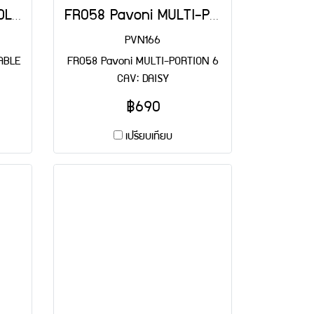
FLATTY076 Pavoni COLLAPSABLE BROWN 21x21x5 cm
FR058 Pavoni MULTI-PORTION 6 CAV: DAISY
PVN166
ABLE
FR058 Pavoni MULTI-PORTION 6
CAV: DAISY
฿690
เปรียบเทียบ