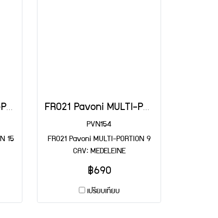
FR022 Pavoni MULTI-PORTION 15 CAV: OCTAGONAL
FR021 Pavoni MULTI-PORTION 9 CAV: MEDELEINE
PVN154
N 15
FR021 Pavoni MULTI-PORTION 9
CAV: MEDELEINE
฿690
เปรียบเทียบ