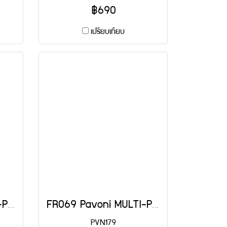
฿690
เปรียบเทียบ
FR009 Pavoni MULTI-PORTION 16 CAV: OVAL
FR069 Pavoni MULTI-PORTION 8 CAV: MINI GUGLHUPF
PVN179