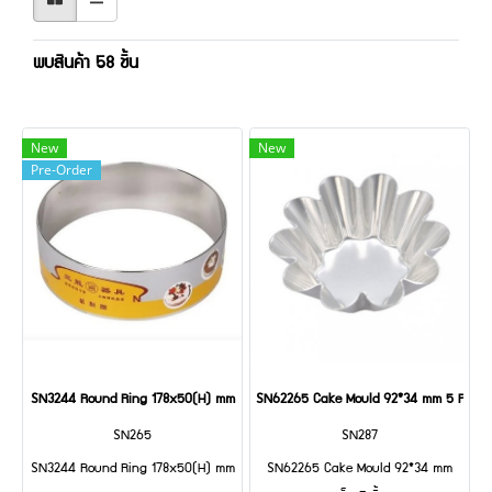
พบสินค้า 58 ชิ้น
New
New
Pre-Order
SN3244 Round Ring 178x50(H) mm
SN62265 Cake Mould 92*34 mm 5 PCS
SN265
SN287
SN3244 Round Ring 178x50(H) mm
SN62265 Cake Mould 92*34 mm