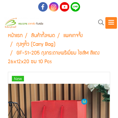
หน้าแรก
สินค้าทั้งหมด
แพคเกจจิ้ง
ถุงหูหิ้ว (Carry Bag)
GF-S1-205 ถุงกระดาษพรีเมี่ยม ไซส์M สีแดง
26x12x20 ซม 10 Pcs
New