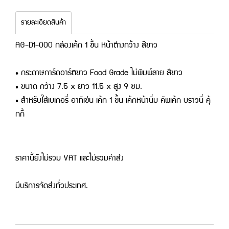
รายละเอียดสินค้า
AG-D1-000 กล่องเค้ก 1 ชิ้น หน้าต่างกว้าง สีขาว
• กระดาษการ์ดอาร์ตขาว Food Grade ไม่พิมพ์ลาย สีขาว
• ขนาด กว้าง 7.5 x ยาว 11.5 x สูง 9 ซม.
• สำหรับใส่เบเกอรี่่ อาทิเช่น เค้ก 1 ชิ้น เค้กหน้านิ่ม คัพเค้ก บราวนี่ คุ้
กกี้
ราคานี้ยังไม่รวม VAT และไม่รวมค่าส่ง
มีบริการจัดส่งทั่วประเทศ.