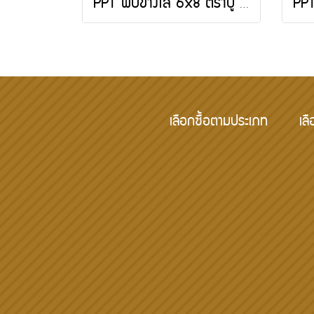
PPT พับข้างใส 6x8 ตราปู 500 กรัม
เลือกซื้อตามประเภท
เลื