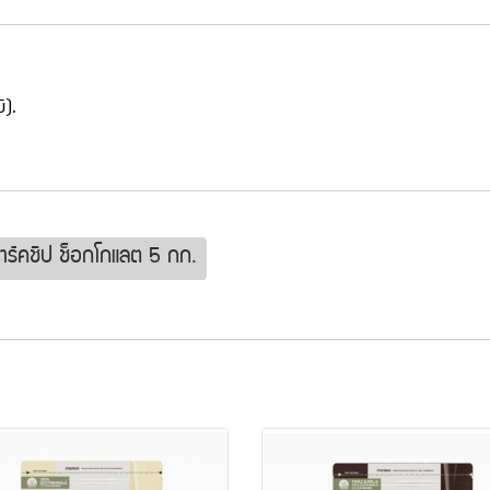
ิ).
ดาร์คชิป ช็อกโกแลต 5 กก.