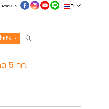
มัครสมาชิก
TH
พิ่มเติม
แลต 5 กก.