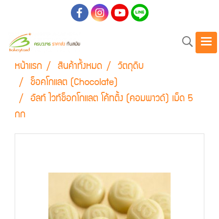
หน้าแรก
สินค้าทั้งหมด
วัตถุดิบ
ช็อคโกแลต (Chocolate)
อัลท์ ไวท์ช็อกโกแลต โค้ทติ้ง (คอมพาวด์) เม็ด 5
กก