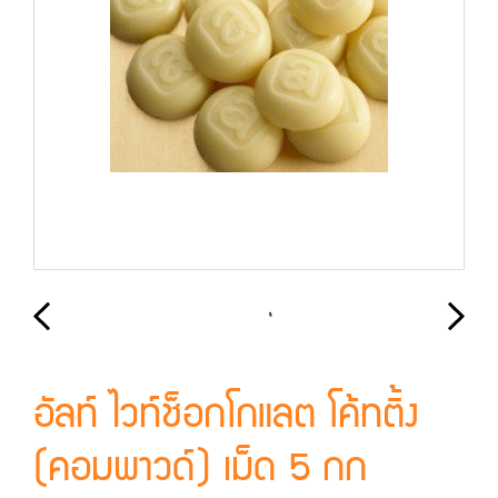
อัลท์ ไวท์ช็อกโกแลต โค้ทติ้ง
(คอมพาวด์) เม็ด 5 กก