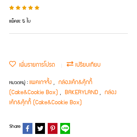
แพ็คละ 5 ใบ
เพิ่มรายการโปรด
เปรียบเทียบ
แพคเกจจิ้ง
กล่องเค้ก&คุ้กกี้
หมวดหมู่ :
,
(Cake&Cookie Box)
BAKERYLAND
กล่อง
,
,
เค้ก&คุ้กกี้ (Cake&Cookie Box)
Share