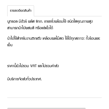
รายละเอียดสินค้า
นูทรอล มีฮัวร์ พลัส 8กก. เกรซซิ่งพร้อมใช้ ชนิดใสคุณภาพสูง
สามารถนำไปผสมสี หรือแช่แข็งได้
นำไปใช้สำหรับงานตกแต่ง เคลือบผลไม้สด ใช้ได้ทุกสภาวะ ทั้งร้อนและ
เย็น
ราคานี้ยังไม่รวม VAT และไม่รวมค่าส่ง
มีบริการจัดส่งทั่วประเทศ.