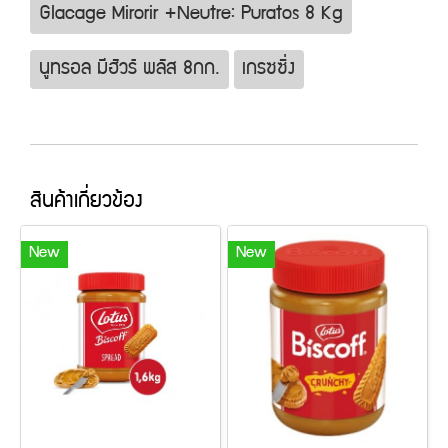
Glacage Mirorir +Neutre: Puratos 8 Kg
นูทรอล มีฮัวร์ พลัส 8กก.
เกรซซิ่ง
สินค้าเกี่ยวข้อง
New
New