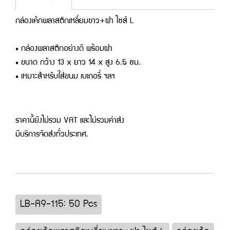
กล่องเค้กพลาสติกเหลี่ยมขาว+ฝา ไซส์ L
• กล่องพลาสติกอย่างดี พร้อมฝา
• ขนาด กว้าง 13 x ยาว 14 x สูง 6.5 ซม.
• เหมาะสำหรับใส่ขนม เบเกอรี่ ฯลฯ
ราคานี้ยังไม่รวม VAT และไม่รวมค่าส่ง
มีบริการจัดส่งทั่วประเทศ.
LB-A9-115: 50 Pcs