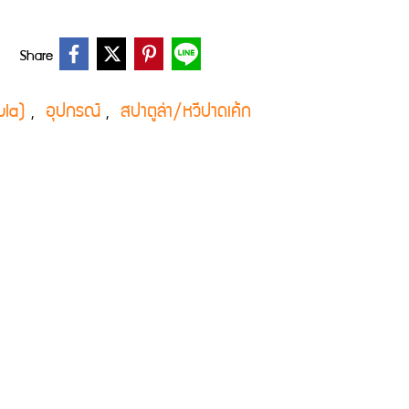
Share
tula)
อุปกรณ์
สปาตูล่า/หวีปาดเค้ก
,
,