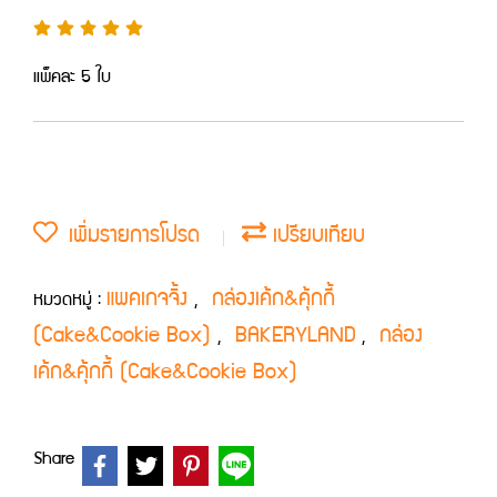
แพ็คละ 5 ใบ
เพิ่มรายการโปรด
เปรียบเทียบ
แพคเกจจิ้ง
กล่องเค้ก&คุ้กกี้
หมวดหมู่ :
,
(Cake&Cookie Box)
BAKERYLAND
กล่อง
,
,
เค้ก&คุ้กกี้ (Cake&Cookie Box)
Share