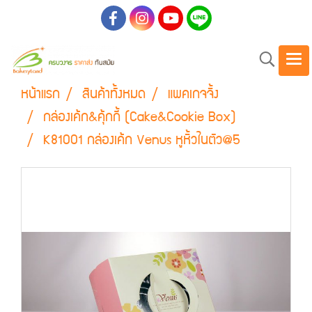
หน้าแรก
สินค้าทั้งหมด
แพคเกจจิ้ง
กล่องเค้ก&คุ้กกี้ (Cake&Cookie Box)
K81001 กล่องเค้ก Venus หูหิ้วในตัว@5